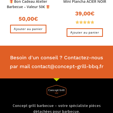
Bon Cadeau Atelier
Mini Plancha ACIER NOIR
Barbecue – Valeur 50€
39,00
€
50,00
€
Note
5.00
Ajouter au panier
Ajouter au panier
sur 5
Besoin d'un conseil ? Contactez-nous
par mail contact@concept-grill-bbq.fr
Concept grill barbecue – votre spécialiste pièces
détachées pour barbecue.