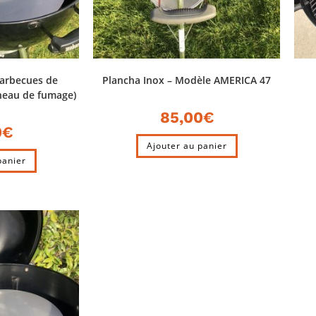
barbecues de
Plancha Inox – Modèle AMERICA 47
neau de fumage)
85,00
€
0
€
Ajouter au panier
panier