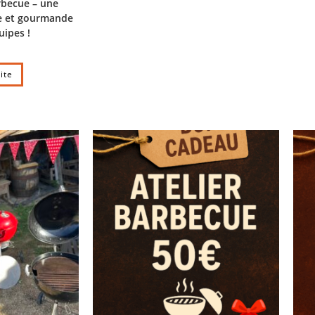
rbecue – une
le et gourmande
uipes !
uite