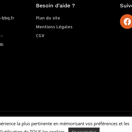
Besoin d'aide ?
Suiv
-bbq.fr
Plan du site
Mentions Légales
--
CGV
4h
xpérience la plus pertinente en mémorisant vos préférences et les
l'utilisation de TOUS les cookies.