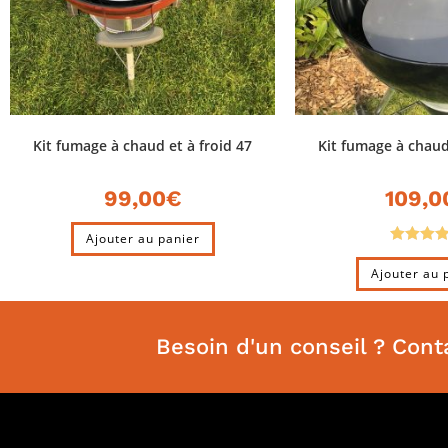
Kit fumage à chaud et à froid 47
Kit fumage à chaud
99,00
€
109,0
Ajouter au panier
Note
5.
Ajouter au 
sur 5
Besoin d'un conseil ? Cont