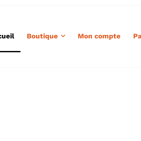
ueil
Boutique
Mon compte
Pa
chez Concept Grill BBQ !
La passion du barbecue.