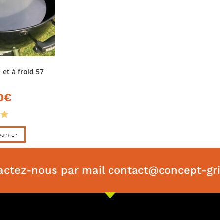
 et à froid 57
0
€
00
panier
actez-nous par mail contact@concept-gril