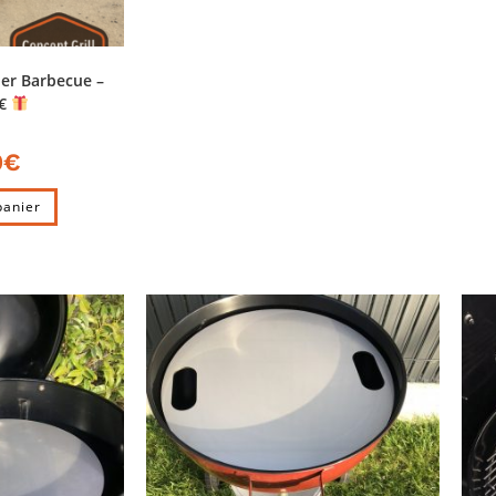
er Barbecue –
9€
0
€
panier