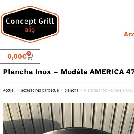
Acc
0
0,00
€
Plancha Inox – Modèle AMERICA 4
Accueil
>
accessoires barbecue
>
plancha
>
Plancha Inox – Modèle AME