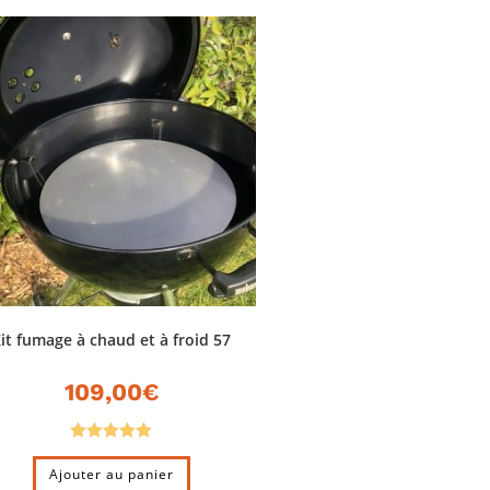
it fumage à chaud et à froid 57
109,00
€
Note
5.00
Ajouter au panier
sur 5