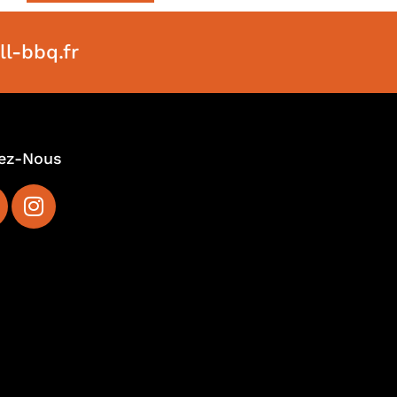
l-bbq.fr
ez-Nous