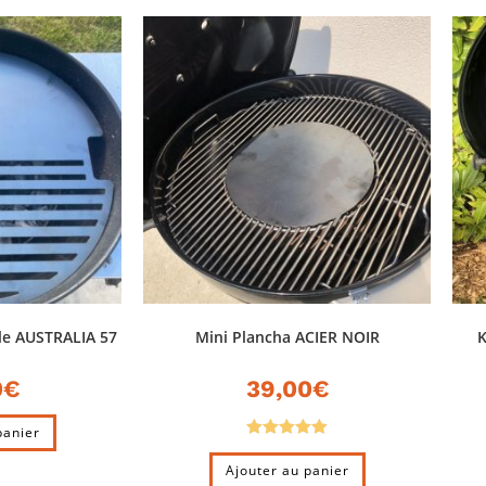
le AUSTRALIA 57
Mini Plancha ACIER NOIR
K
0
€
39,00
€
panier
Note
5.00
Ajouter au panier
sur 5