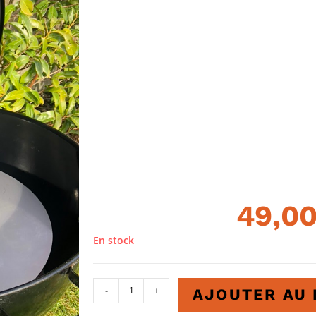
49,0
En stock
-
+
AJOUTER AU 