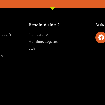
Besoin d'aide ?
Suiv
-bbq.fr
Plan du site
Mentions Légales
--
CGV
4h