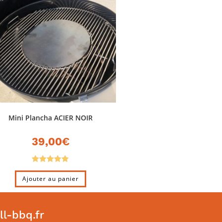
Mini Plancha ACIER NOIR
39,00
€
Note
5.00
Ajouter au panier
sur 5
l-bbq.fr