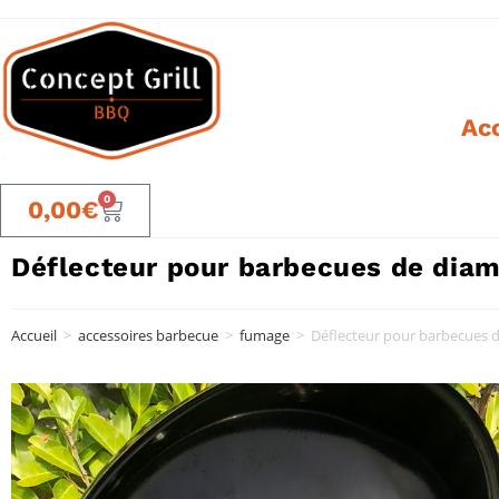
Acc
0
0,00
€
Déflecteur pour barbecues de diam
Accueil
>
accessoires barbecue
>
fumage
>
Déflecteur pour barbecues 