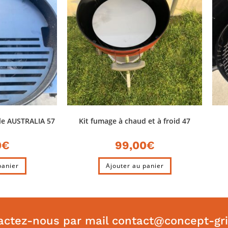
le AUSTRALIA 57
Kit fumage à chaud et à froid 47
0
€
99,00
€
panier
Ajouter au panier
actez-nous par mail contact@concept-gril